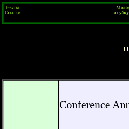
Тексты
Моло
Ссылки
и субк
Н
Новости Фрунзенского 
Conference An